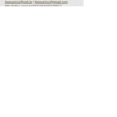
jbpqueiroz@unb.br
/
jbpqueiroz@gmail.com
http://lattes.cnpq.br/7921054040109912
Joelma Rodrigues da Silva
E-mail:
joelmarodrigues@unb.br
/
joelmarodriguess@gmail
.com
http://lattes.cnpq.br/0959716761792838
Juliana Rochet Wirth Chaibub Paulino
E-mail:
rochet@unb.br
/
julianarochet@gmail.com
http://lattes.cnpq.br/5177028895277181
Mônica Castagna Molina
E-mail:
gtra@unb.br
/
mcastagnamolina@gmail.com
http://lattes.cnpq.br/4988311066895705
Regina Coelly Fernandes Saraiva
E-mail:
rcoelly@unb.br
http://lattes.cnpq.br/0071166665596505
Rodolpho Pinheiro D'Azevedo
E-mail:
professorrodolphounb@gmail.com
/
rodolpho.azevedo@unb.br