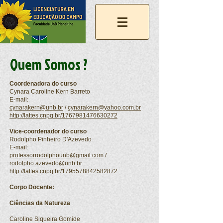
Quem Somos ?
Coordenadora do curso
Cynara Caroline Kern Barreto
E-mail:
cynarakern@unb.br
/
cynarakern@yahoo.com.br
http://lattes.cnpq.br/1767981476630272
Vice-coordenador do curso
Rodolpho Pinheiro D'Azevedo
E-mail:
professorrodolphounb@gmail.com
/
rodolpho.azevedo@unb.br
http://lattes.cnpq.br/1795578842582872
Corpo Docente:
Ciências da Natureza
Caroline Siqueira Gomide