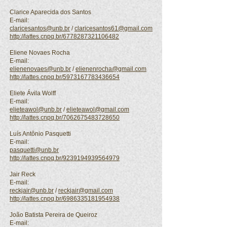
Clarice Aparecida dos Santos
E-mail:
claricesantos@unb.br
/
claricesantos61@gmail.com
http://lattes.cnpq.br/6778287321106482
Eliene Novaes Rocha
E-mail:
elienenovaes@unb.br
/
elienenrocha@gmail.com
http://lattes.cnpq.br/5973167783436654
Eliete Ávila Wolff
E-mail:
elieteawol@unb.br
/
elieteawol@gmail.com
http://lattes.cnpq.br/7062675483728650
Luís Antônio Pasquetti
E-mail:
pasquetti@unb.br
http://lattes.cnpq.br/9239194939564979
Jair Reck
E-mail:
reckjair@unb.br
/
reckjair@gmail.com
http://lattes.cnpq.br/6986335181954938
João Batista Pereira de Queiroz
E-mail: