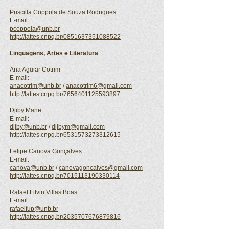
Priscilla Coppola de Souza Rodrigues
E-mail:
pcoppola@unb.br
http://lattes.cnpq.br/0851637351088522
Linguagens, Artes e Literatura
Ana Aguiar Cotrim
E-mail:
anacotrim@unb.br
/
anacotrim6@gmail.com
http://lattes.cnpq.br/7656401125593897
Djiby Mane
E-mail:
djiby@unb.br
/
djibym@gmail.com
http://lattes.cnpq.br/6531573273312615
Felipe Canova Gonçalves
E-mail:
canova@unb.br
/
canovagoncalves@gmail.com
http://lattes.cnpq.br/7015113190330114
Rafael Litvin Villas Boas
E-mail:
rafaelfup@unb.br
http://lattes.cnpq.br/2035707676879816