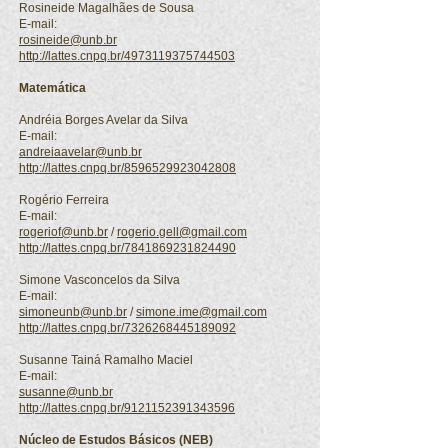
Rosineide Magalhães de Sousa
E-mail:
rosineide@unb.br
http://lattes.cnpq.br/4973119375744503
Matemática
Andréia Borges Avelar da Silva
E-mail:
andreiaavelar@unb.br
http://lattes.cnpq.br/8596529923042808
Rogério Ferreira
E-mail:
rogeriof@unb.br
/
rogerio.gell@gmail.com
http://lattes.cnpq.br/7841869231824490
Simone Vasconcelos da Silva
E-mail:
simoneunb@unb.br
/
simone.ime@gmail.com
http://lattes.cnpq.br/7326268445189092
Susanne Tainá Ramalho Maciel
E-mail:
susanne@unb.br
http://lattes.cnpq.br/9121152391343596
Núcleo de Estudos Básicos (NEB)